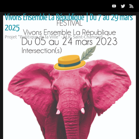
Passer
au
Vivons Ensemble La République | Du 7 au 29 mars
contenu
2025
Projet "Politique de la Ville" - MJC Saint-Chamond